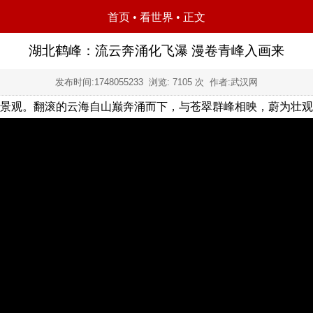
首页
•
看世界
• 正文
湖北鹤峰：流云奔涌化飞瀑 漫卷青峰入画来
发布时间:
1748055233
浏览:
7105
次 作者:武汉网
景观。翻滚的云海自山巅奔涌而下，与苍翠群峰相映，蔚为壮观