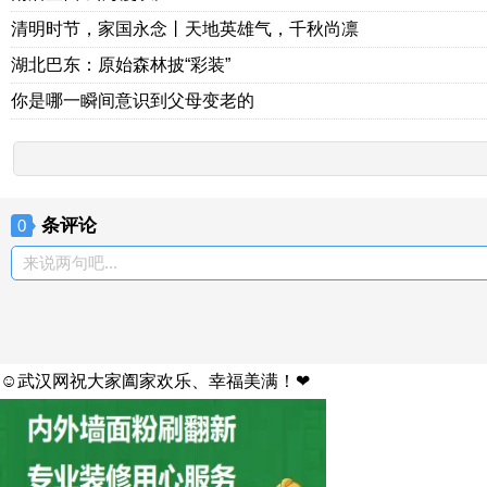
清明时节，家国永念丨天地英雄气，千秋尚凛
湖北巴东：原始森林披“彩装”
你是哪一瞬间意识到父母变老的
条评论
0
来说两句吧...
☺武汉网祝大家阖家欢乐、幸福美满！❤