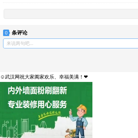
条评论
0
来说两句吧...
☺武汉网祝大家阖家欢乐、幸福美满！❤