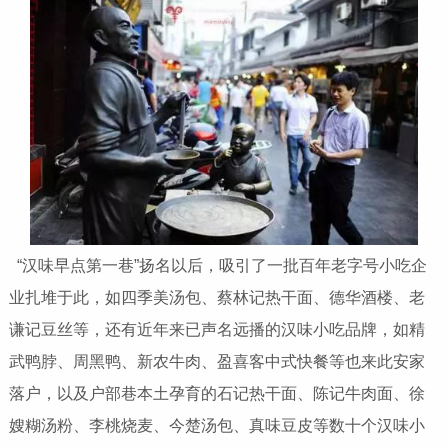
“汉味早点第一巷”扬名以后，吸引了一批百年老字号小吃企
业扎堆于此，如四季美汤包、蔡林记热干面、德华酒楼、老
谦记豆丝等，还有近年来已声名远播的汉味小吃品牌，如精
武鸭脖、周黑鸭、新农牛肉、盈喜客中式快餐等也来此安家
落户，以及户部巷本土孕育的石记热干面、陈记牛肉面、徐
嫂糊汤粉、李桃烧麦、今楚汤包、真味豆皮等数十个汉味小