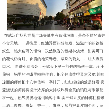
在武汉广场和世贸广场夹缝中有条滑坡路，是条不错的市井
小食天地。一进街里，红油浮面的酸辣粉、滋滋作响的铁板
鱿鱼、馅大皮薄的馄饨、孜然飘香的穆斯林烧烤、甜美可口
的花式奶香饼、香脆的地菜春卷、咸酥的藕丸……让人直流
口水。 走进小巷深处，号称天下第一煎包的师傅手掌几个小
煎锅，锅里的油噼里啪啦作响，把个包底炸得又焦又脆;川味
凉面的师傅把十几种佐料一字排开，红红绿绿的煞是好看;卖
盖浇饭的师傅将卤汁浓厚的大排或炸得金黄的鸡腿与米饭配
在一起，热气腾腾地递到顾客手里;卖三鲜豆皮的师傅往糯米
上洒上瘦肉、蘑菇、香干丁、青豆，顺势把豆皮翻个面，黄