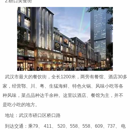
2.硚口美食街
武汉市最大的餐饮街，全长1200米，两旁有餐馆、酒店30多
家，经营鄂、川、粤、生猛海鲜、特色火锅、风味小吃等各
种风味，菜点品种达千余种。这里以酒店、餐馆为主，并不
是吃小吃的地方。
地址：武汉市硚口区桥口路
到达交通：乘79、 411、 520、558、558、609、737、 电