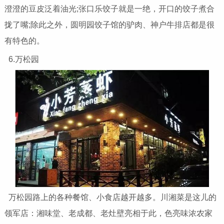
澄澄的豆皮泛着油光;张口乐饺子就是一绝，开口的饺子煮合
拢了嘴;除此之外，圆明园饺子馆的驴肉、神户牛排店都是很
有特色的。
6.万松园
万松园路上的各种餐馆、小食店越开越多。川湘菜是这儿的
领军店：湘味堂、老成都、老灶壁亮相于此，色亮味浓农家