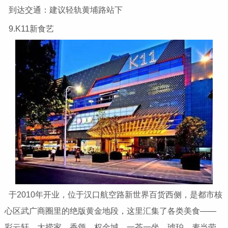
到达交通：建议轻轨黄埔路站下
9.K11新食艺
于2010年开业，位于汉口航空路新世界百货西侧，是都市核
心区武广商圈里的绝版黄金地段，这里汇集了各类美食——
彩云轩、大捞家、香颂、权金城、一茶一坐、琥珀、麦当劳