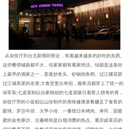
从杂技厅到台北新视听附近，有着越来越多的好吃的东西。
这些餐馆铺面都不大，但家家都有看家绝活。绿园是这条街
上最早的酒家之一，姜葱炒鱼头、砂锅炖鱼档、过江腰花获
过江城美菜的名誉;大食堂更出奇招，服务员都穿上了统一的
绿军装;七道菜则以自家独创的七道菜吸引着客人猎奇的胃，
杂技厅旁的小蓝鲸以山珍制作的美味健康菜肴赚足了食客的
眼球。罗莎牛排、大亨小传、一番馆日本烤肉、寿司，甜蜜
蜜的金色垂沙、古藤椅则是白领消费的热点。重庆卤菜店的