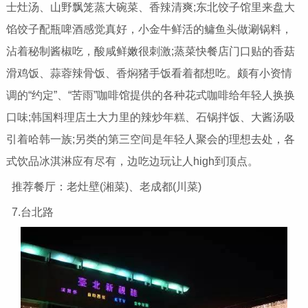
士灶汤、山野飘笼蒸大碗菜、香辣清爽;东北饺子馆里来盘大
馅饺子配瓶啤酒感觉真好，小金牛鲜活的鳙鱼头做涮锅料，
沾着秘制酱椒吃，酸咸鲜嫩很刺激;蒸菜快餐店门口贴的香菇
滑鸡饭、蒜蓉辣骨饭、香焖猪手饭看着都想吃。颇有小资情
调的“约定”、“苦雨”咖啡馆提供的各种花式咖啡给年轻人换换
口味;韩国料理店土大力里的辣炒年糕、石锅拌饭、大酱汤吸
引着哈韩一族;另类的第三空间是年轻人聚会的理想去处，各
式饮品冰淇淋应有尽有，边吃边玩让人high到顶点。
推荐餐厅：老灶壁(湘菜)、老成都(川菜)
7.台北路